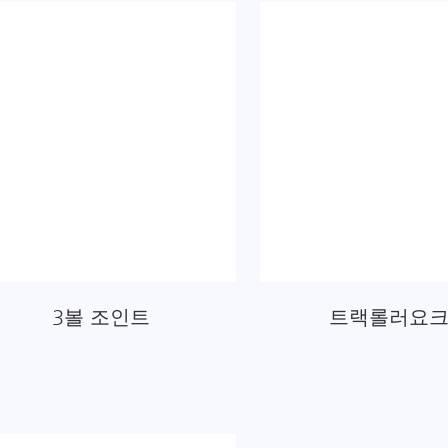
3볼 조인트
트랙롤러요크