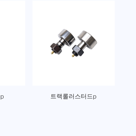
p
트랙롤러스터드p