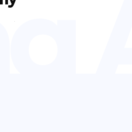
 A
 주요치수 등
.